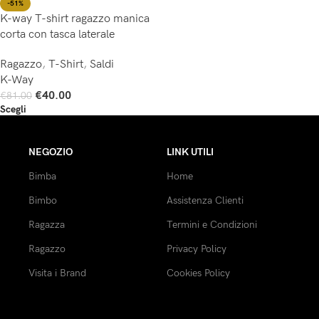
-51%
K-way T-shirt ragazzo manica
corta con tasca laterale
Ragazzo
,
T-Shirt
,
Saldi
K-Way
€
40.00
€
81.00
Scegli
NEGOZIO
LINK UTILI
Bimba
Home
Bimbo
Assistenza Clienti
Ragazza
Termini e Condizioni
Ragazzo
Privacy Policy
Visita i Brand
Cookies Policy