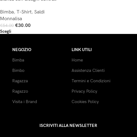
Bimba
,
T-Shirt
,
Saldi
Monnalisa
€
30.00
€
54.00
Scegli
NEGOZIO
LINK UTILI
Bimba
Home
Bimbo
Assistenza Clienti
Ragazza
Termini e Condizioni
Ragazzo
Privacy Policy
Visita i Brand
Cookies Policy
ISCRIVITI ALLA NEWSLETTER