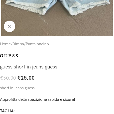
Click to enlarge
Home
/
Bimba
/
Pantaloncino
guess short in jeans guess
€
25.00
€
50.00
short in jeans guess
Approfitta della spedizione rapida e sicura!
TAGLIA