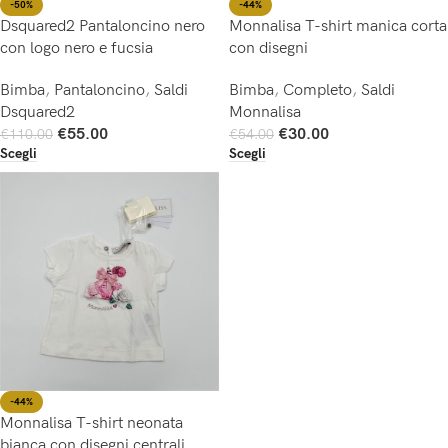
-50%
-44%
Dsquared2 Pantaloncino nero
Monnalisa T-shirt manica corta
con logo nero e fucsia
con disegni
Bimba
,
Pantaloncino
,
Saldi
Bimba
,
Completo
,
Saldi
Dsquared2
Monnalisa
€
55.00
€
30.00
€
110.00
€
54.00
Scegli
Scegli
-44%
Monnalisa T-shirt neonata
bianca con disegni centrali