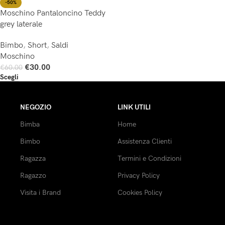
-50%
Moschino Pantaloncino Teddy
grey laterale
Bimbo
,
Short
,
Saldi
Moschino
€
30.00
€
60.00
Scegli
NEGOZIO
LINK UTILI
Bimba
Home
Bimbo
Assistenza Clienti
Ragazza
Termini e Condizioni
Ragazzo
Privacy Policy
Visita i Brand
Cookies Policy