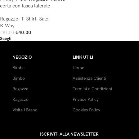
corta con tasca laterale
Ragazzo
,
T-Shirt
,
Saldi
K-Way
€
40.00
€
81.00
Scegli
NEGOZIO
LINK UTILI
Bimba
Home
Bimbo
Assistenza Clienti
Ragazza
Termini e Condizioni
Ragazzo
Privacy Policy
Visita i Brand
Cookies Policy
ISCRIVITI ALLA NEWSLETTER