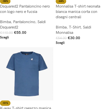
-44%
-50%
Monnalisa T-shirt neonata
Dsquared2 Pantaloncino nero
bianca manica corta con
con logo nero e fucsia
disegni centrali
Bimba
,
Pantaloncino
,
Saldi
Bimba
,
T-Shirt
,
Saldi
Dsquared2
Monnalisa
€
55.00
€
110.00
Scegli
€
30.00
€
54.00
Scegli
-51%
K-way T-shirt ragazzo manica