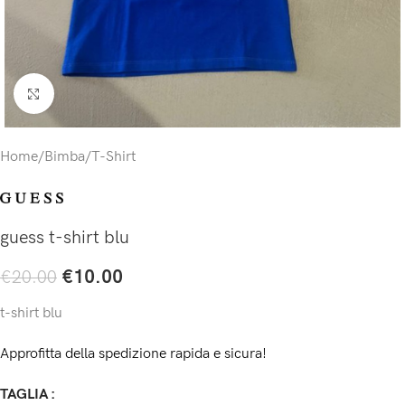
Click to enlarge
Home
/
Bimba
/
T-Shirt
guess t-shirt blu
€
10.00
€
20.00
t-shirt blu
Approfitta della spedizione rapida e sicura!
TAGLIA