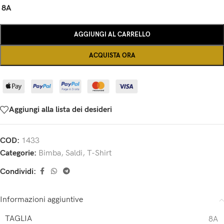
8A
AGGIUNGI AL CARRELLO
ACQUISTA ORA
Aggiungi alla lista dei desideri
COD:
1433
Categorie:
Bimba
,
Saldi
,
T-Shirt
Condividi:
Informazioni aggiuntive
TAGLIA
8A