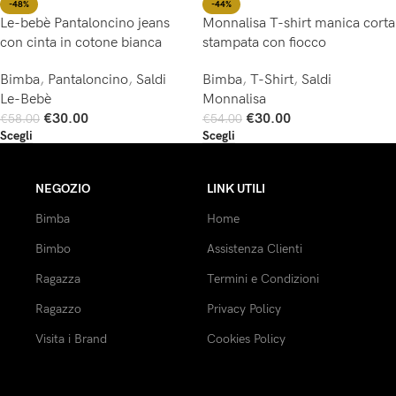
-44%
-48%
Monnalisa T-shirt manica corta
Le-bebè Pantaloncino jeans
stampata con fiocco
con cinta in cotone bianca
Bimba
,
T-Shirt
,
Saldi
Bimba
,
Pantaloncino
,
Saldi
Monnalisa
Le-Bebè
€
30.00
€
30.00
€
54.00
€
58.00
Scegli
Scegli
NEGOZIO
LINK UTILI
Bimba
Home
Bimbo
Assistenza Clienti
Ragazza
Termini e Condizioni
Ragazzo
Privacy Policy
Visita i Brand
Cookies Policy