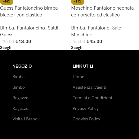
-48%
-31%
Guess Pantaloncino bimba
Moschino Pantalone neonata
bicolor con elastico
con orsetto ed elastico
Bimba
,
Pantaloncino
,
Saldi
Bimba
,
Pantalone
,
Saldi
Guess
Moschino
€
13.00
€
45.00
€
25.00
€
65.00
Scegli
Scegli
NEGOZIO
LINK UTILI
Bimba
Home
Bimbo
Assistenza Clienti
Ragazza
Termini e Condizioni
Ragazzo
Privacy Policy
Visita i Brand
Cookies Policy