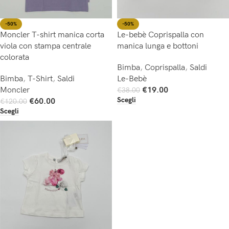
-50%
-50%
Moncler T-shirt manica corta
Le-bebè Coprispalla con
viola con stampa centrale
manica lunga e bottoni
colorata
Bimba
,
Coprispalla
,
Saldi
Bimba
,
T-Shirt
,
Saldi
Le-Bebè
Moncler
€
19.00
€
38.00
Scegli
€
60.00
€
120.00
Scegli