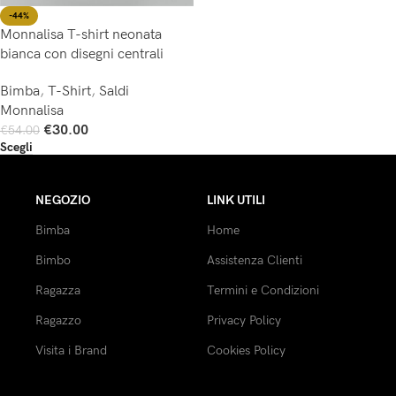
-44%
Monnalisa T-shirt neonata
bianca con disegni centrali
Bimba
,
T-Shirt
,
Saldi
Monnalisa
€
30.00
€
54.00
Scegli
NEGOZIO
LINK UTILI
Bimba
Home
Bimbo
Assistenza Clienti
Ragazza
Termini e Condizioni
Ragazzo
Privacy Policy
Visita i Brand
Cookies Policy