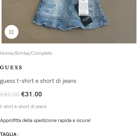
Click to enlarge
Home
/
Bimba
/
Completo
guess t-shirt e short di jeans
€
31.00
€
62.00
t-shirt e short di jeans
Approfitta della spedizione rapida e sicura!
TAGLIA