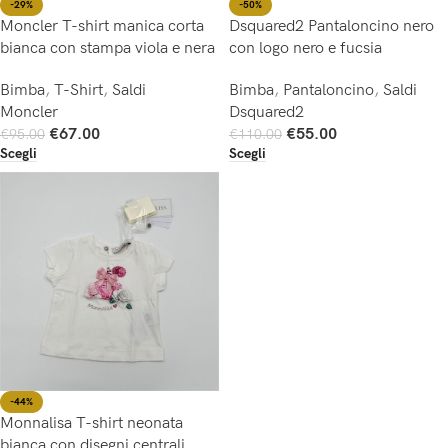
-29%
-50%
Moncler T-shirt manica corta
Dsquared2 Pantaloncino nero
bianca con stampa viola e nera
con logo nero e fucsia
Bimba
,
T-Shirt
,
Saldi
Bimba
,
Pantaloncino
,
Saldi
Moncler
Dsquared2
€
67.00
€
55.00
€
95.00
€
110.00
Scegli
Scegli
-44%
Monnalisa T-shirt neonata
bianca con disegni centrali