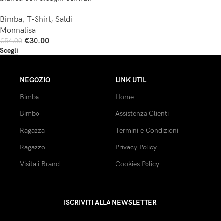
Bimba
,
T-Shirt
,
Saldi
Monnalisa
€
30.00
€
54.00
Scegli
NEGOZIO
LINK UTILI
Bimba
Home
Bimbo
Assistenza Clienti
Ragazza
Termini e Condizioni
Ragazzo
Privacy Policy
Visita i Brand
Cookies Policy
ISCRIVITI ALLA NEWSLETTER