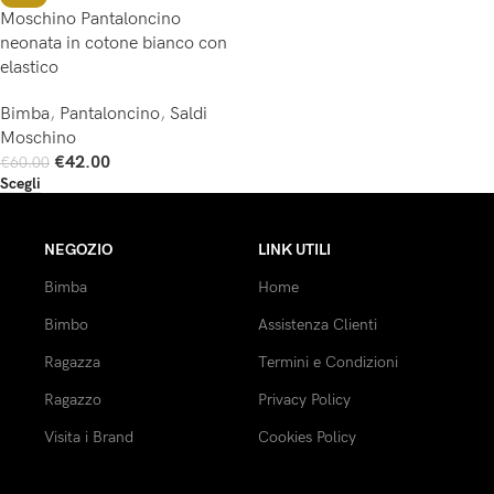
Moschino Pantaloncino
neonata in cotone bianco con
elastico
Bimba
,
Pantaloncino
,
Saldi
Moschino
€
42.00
€
60.00
Scegli
NEGOZIO
LINK UTILI
Bimba
Home
Bimbo
Assistenza Clienti
Ragazza
Termini e Condizioni
Ragazzo
Privacy Policy
Visita i Brand
Cookies Policy