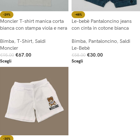
-29%
-48%
Moncler T-shirt manica corta
Le-bebè Pantaloncino jeans
bianca con stampa viola e nera
con cinta in cotone bianca
Bimba
,
T-Shirt
,
Saldi
Bimba
,
Pantaloncino
,
Saldi
Moncler
Le-Bebè
€
67.00
€
30.00
€
95.00
€
58.00
Scegli
Scegli
-30%