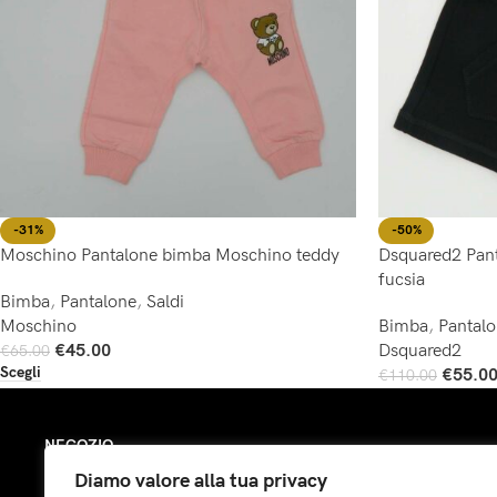
-31%
-50%
Moschino Pantalone bimba Moschino teddy
Dsquared2 Pant
fucsia
Bimba
,
Pantalone
,
Saldi
Moschino
Bimba
,
Pantal
€
45.00
Dsquared2
€
65.00
Scegli
€
55.0
€
110.00
Scegli
NEGOZIO
Diamo valore alla tua privacy
Bimba