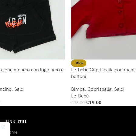
-50%
aloncino nero con logo nero e
Le-bebè Coprispalla con manic
bottoni
oncino
,
Saldi
Bimba
,
Coprispalla
,
Saldi
Le-Bebè
0
€
19.00
€
38.00
Scegli
LINK UTILI
Home