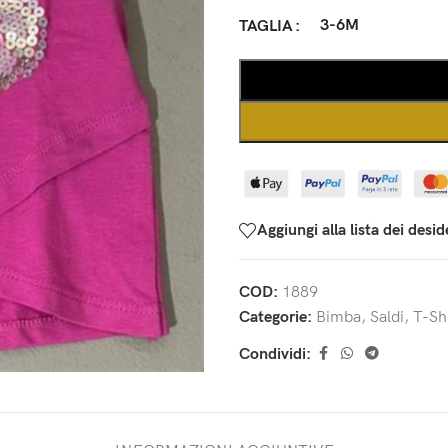
3-6M
TAGLIA
Aggiungi alla lista dei desid
COD:
1889
Categorie:
Bimba
,
Saldi
,
T-Shi
Condividi: