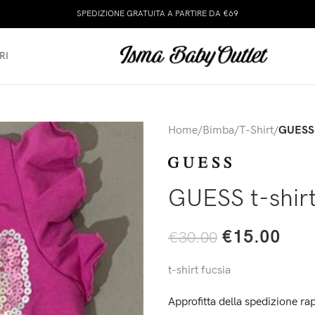
SPEDIZIONE GRATUITA A PARTIRE DA €69
RI
Home
/
Bimba
/
T-Shirt
/
GUESS t
GUESS t-shirt
€
15.00
€
30.00
t-shirt fucsia
Approfitta della spedizione rap