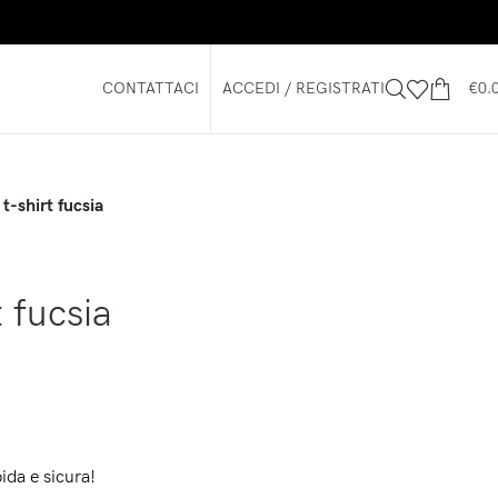
CONTATTACI
ACCEDI / REGISTRATI
€
0.
-shirt fucsia
 fucsia
ida e sicura!