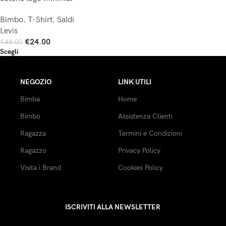
Bimbo
,
T-Shirt
,
Saldi
Levis
€
24.00
€
48.00
Scegli
NEGOZIO
LINK UTILI
Bimba
Home
Bimbo
Assistenza Clienti
Ragazza
Termini e Condizioni
Ragazzo
Privacy Policy
Visita i Brand
Cookies Policy
ISCRIVITI ALLA NEWSLETTER