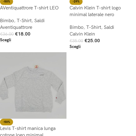
-50%
-29%
AVentiquattrore T-shirt LEO
Calvin Klein T-shirt logo
minimal laterale nero
Bimbo
,
T-Shirt
,
Saldi
Aventiquattrore
Bimbo
,
T-Shirt
,
Saldi
€
18.00
Calvin Klein
€
36.00
Scegli
€
25.00
€
35.00
Scegli
-50%
Levis T-shirt manica lunga
cotone logo minimal