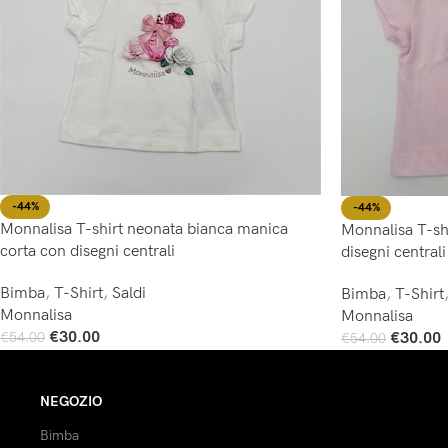
-44%
-44%
Monnalisa T-shirt neonata bianca manica
Monnalisa T-sh
corta con disegni centrali
disegni centrali
Bimba
,
T-Shirt
,
Saldi
Bimba
,
T-Shirt
Monnalisa
Monnalisa
€
30.00
€
30.00
€
54.00
€
54.00
Scegli
Scegli
NEGOZIO
Bimba