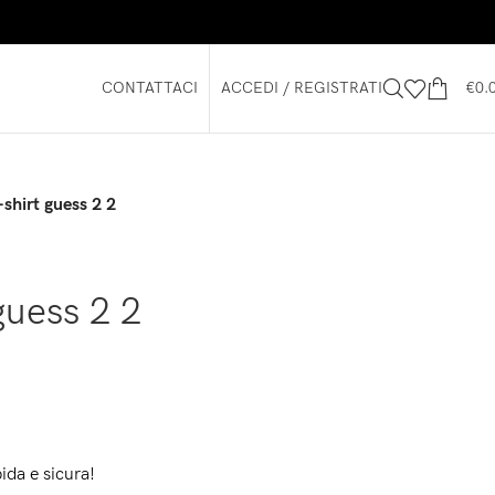
CONTATTACI
ACCEDI / REGISTRATI
€
0.
-shirt guess 2 2
guess 2 2
ida e sicura!