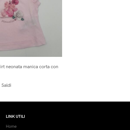
irt neonata manica corta con
,
Saldi
LINK UTILI
Home