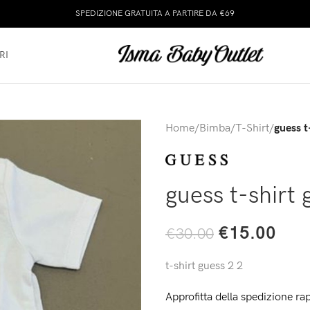
SPEDIZIONE GRATUITA A PARTIRE DA €69
RI
Home
/
Bimba
/
T-Shirt
/
guess t
guess t-shirt 
€
15.00
€
30.00
t-shirt guess 2 2
Approfitta della spedizione rap