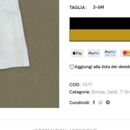
3-6M
TAGLIA
Aggiungi alla lista dei desid
COD:
1877
Categorie:
Bimba
,
Saldi
,
T-Shi
Condividi: