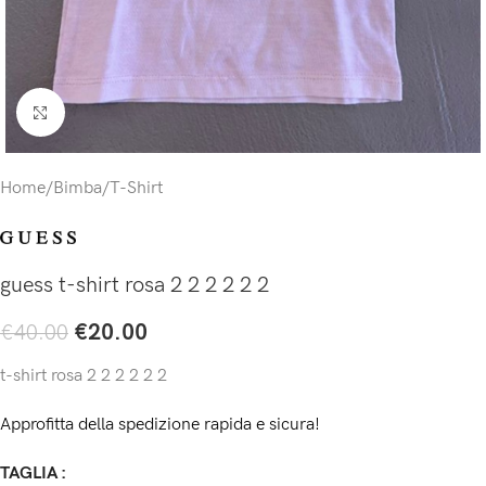
Click to enlarge
Home
/
Bimba
/
T-Shirt
guess t-shirt rosa 2 2 2 2 2 2
€
20.00
€
40.00
t-shirt rosa 2 2 2 2 2 2
Approfitta della spedizione rapida e sicura!
TAGLIA