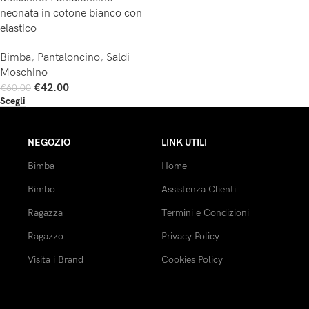
neonata in cotone bianco con
elastico
Bimba
,
Pantaloncino
,
Saldi
Moschino
€
42.00
€
60.00
Scegli
NEGOZIO
LINK UTILI
Bimba
Home
Bimbo
Assistenza Clienti
Ragazza
Termini e Condizioni
Ragazzo
Privacy Policy
Visita i Brand
Cookies Policy