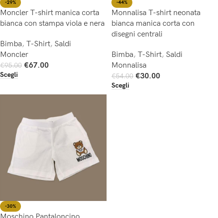
-44%
-29%
Monnalisa T-shirt neonata
Moncler T-shirt manica corta
bianca manica corta con
bianca con stampa viola e nera
disegni centrali
Bimba
,
T-Shirt
,
Saldi
Bimba
,
T-Shirt
,
Saldi
Moncler
Monnalisa
€
67.00
€
95.00
Scegli
€
30.00
€
54.00
Scegli
-30%
Moschino Pantaloncino