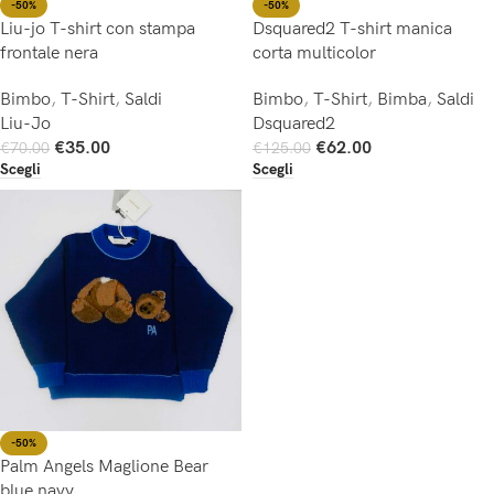
-50%
-50%
Liu-jo T-shirt con stampa
Dsquared2 T-shirt manica
frontale nera
corta multicolor
Bimbo
,
T-Shirt
,
Saldi
Bimbo
,
T-Shirt
,
Bimba
,
Saldi
Liu-Jo
Dsquared2
€
35.00
€
62.00
€
70.00
€
125.00
Scegli
Scegli
-50%
Palm Angels Maglione Bear
blue navy