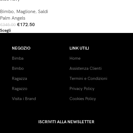
Bimbo
,
Maglione
,
Saldi
Palm Angels
€
172.50
€
345.00
Scegli
NEGOZIO
LINK UTILI
Bimba
Home
Bimbo
Assistenza Clienti
Ragazza
Termini e Condizioni
Ragazzo
Privacy Policy
Visita i Brand
Cookies Policy
ISCRIVITI ALLA NEWSLETTER