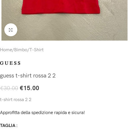
Click to enlarge
Home
/
Bimbo
/
T-Shirt
guess t-shirt rossa 2 2
€
15.00
€
30.00
t-shirt rossa 2 2
Approfitta della spedizione rapida e sicura!
TAGLIA