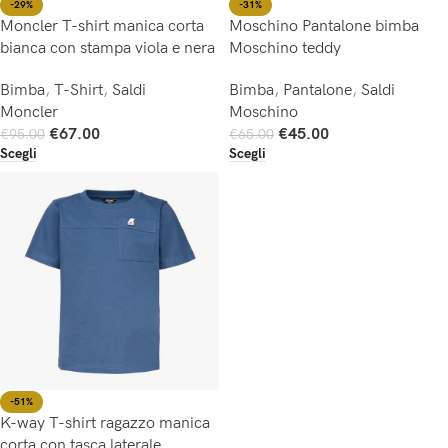
-29%
-31%
Moncler T-shirt manica corta
Moschino Pantalone bimba
bianca con stampa viola e nera
Moschino teddy
Bimba
,
T-Shirt
,
Saldi
Bimba
,
Pantalone
,
Saldi
Moncler
Moschino
€
67.00
€
45.00
€
95.00
€
65.00
Scegli
Scegli
-51%
K-way T-shirt ragazzo manica
corta con tasca laterale