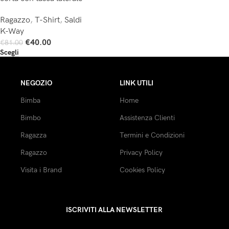
Ragazzo
,
T-Shirt
,
Saldi
K-Way
€
40.00
€
81.00
Scegli
NEGOZIO
LINK UTILI
Bimba
Home
Bimbo
Assistenza Clienti
Ragazza
Termini e Condizioni
Ragazzo
Privacy Policy
Visita i Brand
Cookies Policy
ISCRIVITI ALLA NEWSLETTER