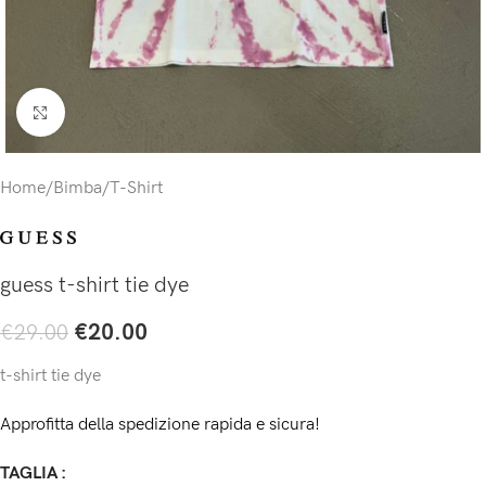
Click to enlarge
Home
/
Bimba
/
T-Shirt
guess t-shirt tie dye
€
20.00
€
29.00
t-shirt tie dye
Approfitta della spedizione rapida e sicura!
TAGLIA