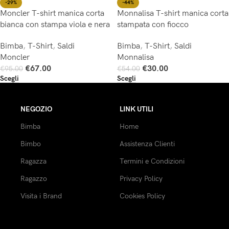
-44%
-29%
Monnalisa T-shirt manica corta
Moncler T-shirt manica corta
stampata con fiocco
bianca con stampa viola e nera
Bimba
,
T-Shirt
,
Saldi
Bimba
,
T-Shirt
,
Saldi
Monnalisa
Moncler
€
30.00
€
67.00
€
54.00
€
95.00
Scegli
Scegli
NEGOZIO
LINK UTILI
Bimba
Home
Bimbo
Assistenza Clienti
Ragazza
Termini e Condizioni
Ragazzo
Privacy Policy
Visita i Brand
Cookies Policy