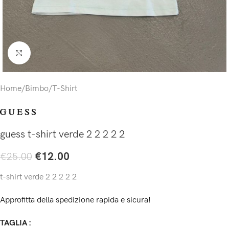
Click to enlarge
Home
/
Bimbo
/
T-Shirt
guess t-shirt verde 2 2 2 2 2
€
12.00
€
25.00
t-shirt verde 2 2 2 2 2
Approfitta della spedizione rapida e sicura!
TAGLIA