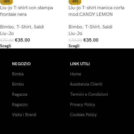
-50%
-50%
Liu-jo T-shirt con stampa
Liu-jo T-shirt manica corta
frontale nera
mod.CANDY LEMON
Bimbo
,
T-Shirt
,
Saldi
Bimbo
,
T-Shirt
,
Saldi
Liu-Jo
Liu-Jo
€
35.00
€
35.00
€
70.00
€
70.00
Scegli
Scegli
NEGOZIO
LINK UTILI
Bimba
Home
Bimbo
Assistenza Clienti
Ragazza
Termini e Condizioni
Ragazzo
Privacy Policy
Visita i Brand
Cookies Policy