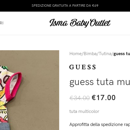
SPEDIZIONE GRATUITA A PARTIRE DA €69
RI
Home
/
Bimba
/
Tutina
/
guess tu
guess tuta mu
€
17.00
€
34.00
tuta multicolor
Approfitta della spedizione rap