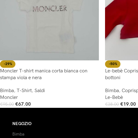
-29%
-50%
Moncler T-shirt manica corta bianca con
Le-bebè Copris
stampa viola e nera
bottoni
Bimba
,
T-Shirt
,
Saldi
Bimba
,
Coprisp
Moncler
Le-Bebè
€
67.00
€
19.00
€
95.00
€
38.00
Scegli
Scegli
NEGOZIO
Bimba