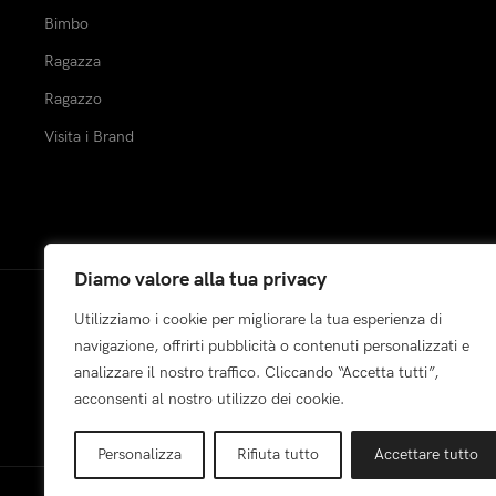
Bimbo
Ragazza
Ragazzo
Visita i Brand
Diamo valore alla tua privacy
Utilizziamo i cookie per migliorare la tua esperienza di
Pagamenti:
navigazione, offrirti pubblicità o contenuti personalizzati e
analizzare il nostro traffico. Cliccando “Accetta tutti”,
acconsenti al nostro utilizzo dei cookie.
Personalizza
Rifiuta tutto
Accettare tutto