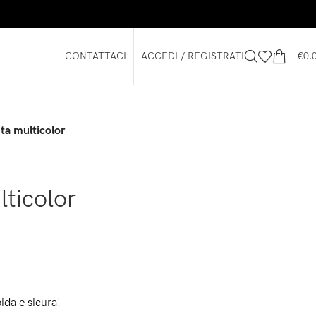
CONTATTACI
ACCEDI / REGISTRATI
€
0.
ta multicolor
lticolor
ida e sicura!