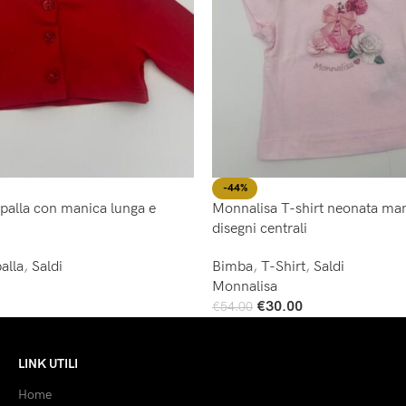
-44%
palla con manica lunga e
Monnalisa T-shirt neonata man
disegni centrali
alla
,
Saldi
Bimba
,
T-Shirt
,
Saldi
Monnalisa
€
30.00
€
54.00
Scegli
LINK UTILI
Home