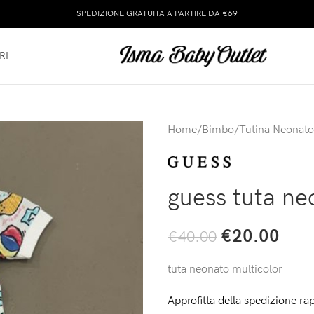
SPEDIZIONE GRATUITA A PARTIRE DA €69
RI
Home
/
Bimbo
/
Tutina Neonato
guess tuta ne
€
20.00
€
40.00
tuta neonato multicolor
Approfitta della spedizione rap