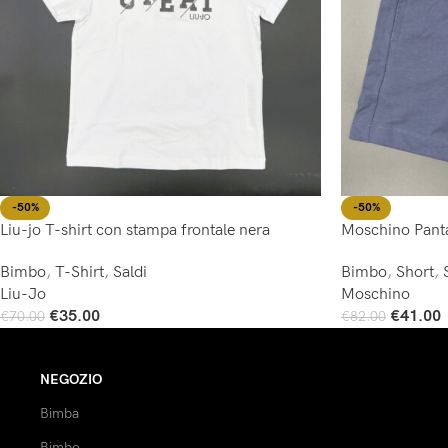
-50%
-50%
Liu-jo T-shirt con stampa frontale nera
Moschino Panta
Bimbo
,
T-Shirt
,
Saldi
Bimbo
,
Short
,
Liu-Jo
Moschino
€
35.00
€
41.00
€
70.00
€
82.00
Scegli
Scegli
NEGOZIO
Bimba
Bimbo