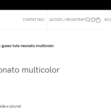
CONTATTACI
ACCEDI / REGISTRATI
€
0.
/
guess tuta neonato multicolor
onato multicolor
ida e sicura!