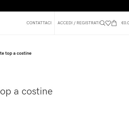
CONTATTACI
ACCEDI / REGISTRATI
€
0.
e top a costine
op a costine