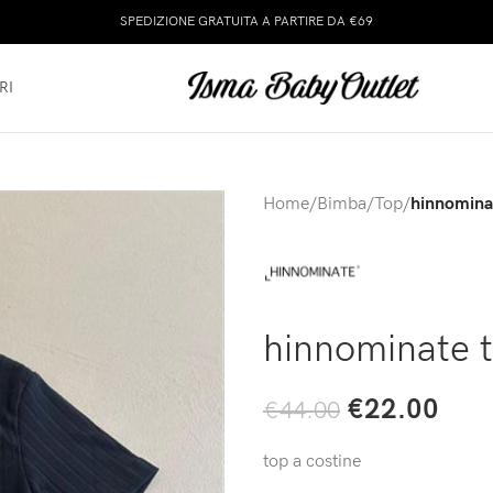
SPEDIZIONE GRATUITA A PARTIRE DA €69
RI
Home
/
Bimba
/
Top
/
hinnominat
hinnominate t
€
22.00
€
44.00
top a costine