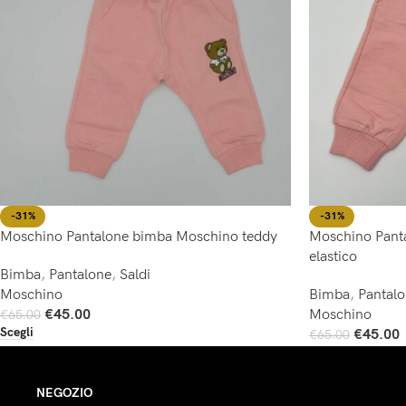
-31%
-31%
Moschino Pantalone bimba Moschino teddy
Moschino Panta
elastico
Bimba
,
Pantalone
,
Saldi
Moschino
Bimba
,
Pantal
€
45.00
Moschino
€
65.00
Scegli
€
45.00
€
65.00
Scegli
NEGOZIO