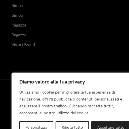
Bimba
Bimbo
Ragazza
Ragazzo
Visita i Brand
Diamo valore alla tua privacy
Utilizziamo i cookie per migliorare la tua esperienza di
Pagamenti:
navigazione, offrirti pubblicità o contenuti personalizzati e
analizzare il nostro traffico. Cliccando “Accetta tutti”,
acconsenti al nostro utilizzo dei cookie.
Personalizza
Rifiuta tutto
Accettare tutto