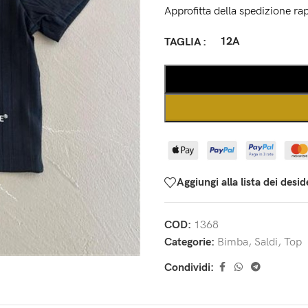
Approfitta della spedizione rap
12A
TAGLIA
Aggiungi alla lista dei desid
COD:
1368
Categorie:
Bimba
,
Saldi
,
Top
Condividi: