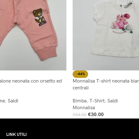
-44%
Monnalisa T-shirt neonata bia
lone neonata con orsetto ed
centrali
Bimba
,
T-Shirt
,
Saldi
one
,
Saldi
Monnalisa
€
30.00
€
54.00
Scegli
LINK UTILI