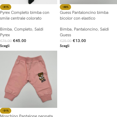
-41%
-48%
Pyrex Completo bimba con
Guess Pantaloncino bimba
smile centrale colorato
bicolor con elastico
Bimba
,
Completo
,
Saldi
Bimba
,
Pantaloncino
,
Saldi
Pyrex
Guess
€
45.00
€
13.00
€
76.00
€
25.00
Scegli
Scegli
-31%
Moschino Pantalone neonata