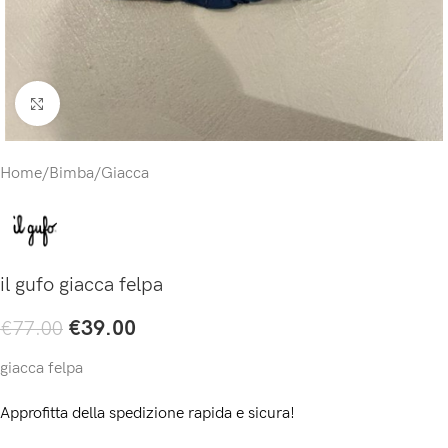
Click to enlarge
Home
/
Bimba
/
Giacca
il gufo giacca felpa
€
39.00
€
77.00
giacca felpa
Approfitta della spedizione rapida e sicura!