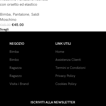
con orsetto ed elastico
Bimba
,
Pantalone
,
Saldi
Moschino
€
45.00
€
65.00
Scegli
NEGOZIO
LINK UTILI
Bimba
Home
Bimbo
Assistenza Clienti
Ragazza
Termini e Condizioni
Ragazzo
Privacy Policy
Visita i Brand
Cookies Policy
ISCRIVITI ALLA NEWSLETTER