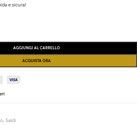
ida e sicura!
AGGIUNGI AL CARRELLO
ACQUISTA ORA
eri
no
,
Saldi