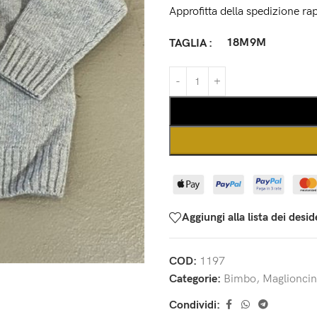
Approfitta della spedizione rap
18M
9M
TAGLIA
Aggiungi alla lista dei desid
COD:
1197
Categorie:
Bimbo
,
Maglionci
Condividi: