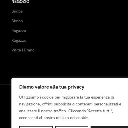
NEGOZIO
Bimba
Bimbo
Ragazza
Ragazzo
Visita i Brand
Diamo valore alla tua privacy
Utilizziamo i cookie per migliorare la tua esperienza di
Pagamenti:
navigazione, offrirti pubblicità o contenuti personalizzati e
analizzare il nostro traffico. Cliccando “Accetta tutti”,
acconsenti al nostro utilizzo dei cookie.