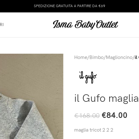
SPEDIZIONE GRATUITA A PARTIRE DA €69
RI
Home
/
Bimbo
/
Maglioncino
/
il
il Gufo maglia
€
84.00
€
168.00
maglia tricot 2 2 2