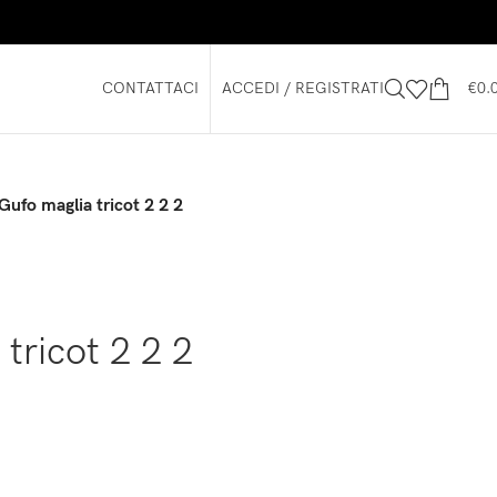
CONTATTACI
ACCEDI / REGISTRATI
€
0.
 Gufo maglia tricot 2 2 2
 tricot 2 2 2