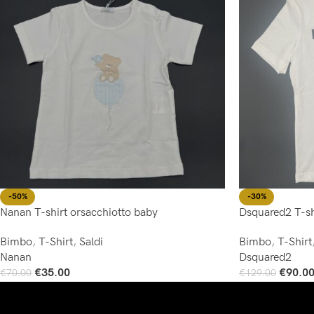
-50%
-30%
Nanan T-shirt orsacchiotto baby
Dsquared2 T-shi
Bimbo
,
T-Shirt
,
Saldi
Bimbo
,
T-Shirt
Nanan
Dsquared2
€
35.00
€
90.0
€
70.00
€
129.00
Scegli
Scegli