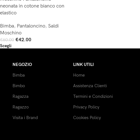
neonata in cotone bianco con
elastico
Bimba
,
Pantaloncino
,
Saldi
Moschino
€
42.00
€
60.00
Scegli
NEGOZIO
LINK UTILI
Bimba
Home
Bimbo
Assistenza Clienti
Ragazza
Termini e Condizioni
Ragazzo
Privacy Policy
Visita i Brand
Cookies Policy