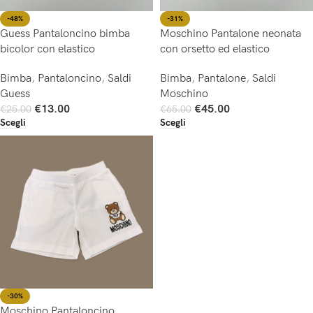
-48%
-31%
Guess Pantaloncino bimba
Moschino Pantalone neonata
bicolor con elastico
con orsetto ed elastico
Bimba
,
Pantaloncino
,
Saldi
Bimba
,
Pantalone
,
Saldi
Guess
Moschino
€
13.00
€
45.00
€
25.00
€
65.00
Scegli
Scegli
-30%
Moschino Pantaloncino