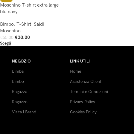
Moschino T-shirt extra large
blu navy
Bimbo
,
T-Shirt
,
Saldi
Moschino
€
38.00
€
55.00
Scegli
NEGOZIO
LINK UTILI
Bimba
Home
Bimbo
Assistenza Clienti
Ragazza
Termini e Condizioni
Ragazzo
Privacy Policy
Visita i Brand
Cookies Policy