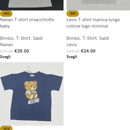
-50%
-50%
Nanan T-shirt orsacchiotto
Levis T-shirt manica lunga
baby
cotone logo minimal
Bimbo
,
T-Shirt
,
Saldi
Bimbo
,
T-Shirt
,
Saldi
Nanan
Levis
€
35.00
€
24.00
€
70.00
€
48.00
Scegli
Scegli
-31%