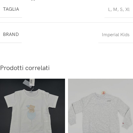
TAGLIA
L
,
M
,
S
,
Xl
BRAND
Imperial Kids
Prodotti correlati