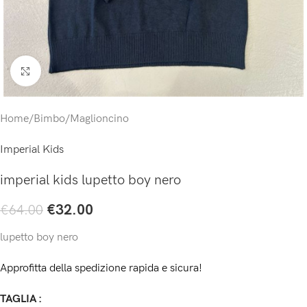
Click to enlarge
Home
/
Bimbo
/
Maglioncino
Imperial Kids
imperial kids lupetto boy nero
€
32.00
€
64.00
lupetto boy nero
Approfitta della spedizione rapida e sicura!
TAGLIA