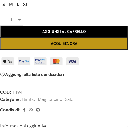
S
M
L
Xl
AGGIUNGI AL CARRELLO
ACQUISTA ORA
Aggiungi alla lista dei desideri
COD:
1194
Categorie:
Bimbo
,
Maglioncino
,
Saldi
Condividi:
Informazioni aggiuntive