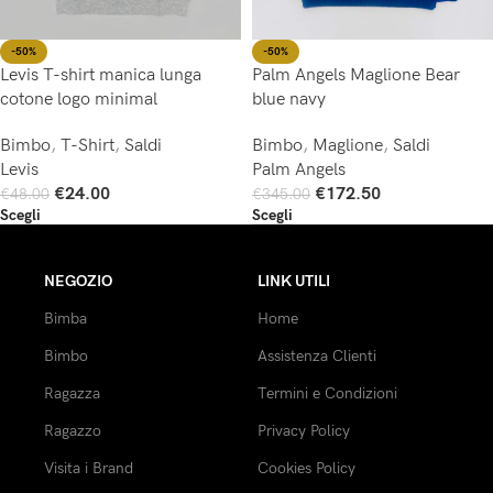
-50%
-50%
Levis T-shirt manica lunga
Palm Angels Maglione Bear
cotone logo minimal
blue navy
Bimbo
,
T-Shirt
,
Saldi
Bimbo
,
Maglione
,
Saldi
Levis
Palm Angels
€
24.00
€
172.50
€
48.00
€
345.00
Scegli
Scegli
NEGOZIO
LINK UTILI
Bimba
Home
Bimbo
Assistenza Clienti
Ragazza
Termini e Condizioni
Ragazzo
Privacy Policy
Visita i Brand
Cookies Policy