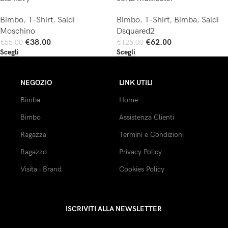
Bimbo
,
T-Shirt
,
Saldi
Bimbo
,
T-Shirt
,
Bimba
,
Saldi
Moschino
Dsquared2
€
38.00
€
62.00
€
55.00
€
125.00
Scegli
Scegli
NEGOZIO
LINK UTILI
Bimba
Home
Bimbo
Assistenza Clienti
Ragazza
Termini e Condizioni
Ragazzo
Privacy Policy
Visita i Brand
Cookies Policy
ISCRIVITI ALLA NEWSLETTER