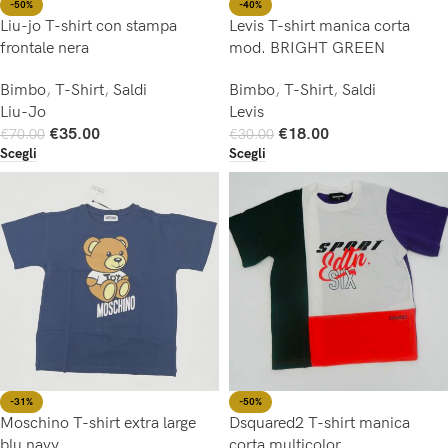
-50%
-40%
Liu-jo T-shirt con stampa
Levis T-shirt manica corta
frontale nera
mod. BRIGHT GREEN
Bimbo
,
T-Shirt
,
Saldi
Bimbo
,
T-Shirt
,
Saldi
Liu-Jo
Levis
€
35.00
€
18.00
€
70.00
€
30.00
Scegli
Scegli
-31%
-50%
Moschino T-shirt extra large
Dsquared2 T-shirt manica
blu navy
corta multicolor