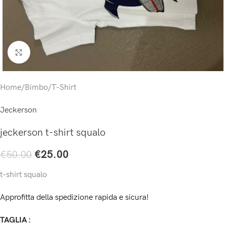
Click to enlarge
Home
/
Bimbo
/
T-Shirt
Jeckerson
jeckerson t-shirt squalo
€
25.00
€
50.00
t-shirt squalo
Approfitta della spedizione rapida e sicura!
TAGLIA