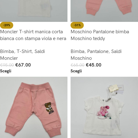
-29%
-31%
Moncler T-shirt manica corta
Moschino Pantalone bimba
bianca con stampa viola e nera
Moschino teddy
Bimba
,
T-Shirt
,
Saldi
Bimba
,
Pantalone
,
Saldi
Moncler
Moschino
€
67.00
€
45.00
€
95.00
€
65.00
Scegli
Scegli