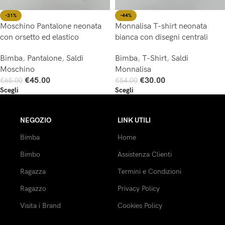
-44%
-31%
Monnalisa T-shirt neonata
Moschino Pantalone neonata
bianca con disegni centrali
con orsetto ed elastico
Bimba
,
T-Shirt
,
Saldi
Bimba
,
Pantalone
,
Saldi
Monnalisa
Moschino
€
30.00
€
45.00
€
54.00
€
65.00
Scegli
Scegli
NEGOZIO
LINK UTILI
Bimba
Home
Bimbo
Assistenza Clienti
Ragazza
Termini e Condizioni
Ragazzo
Privacy Policy
Visita i Brand
Cookies Policy