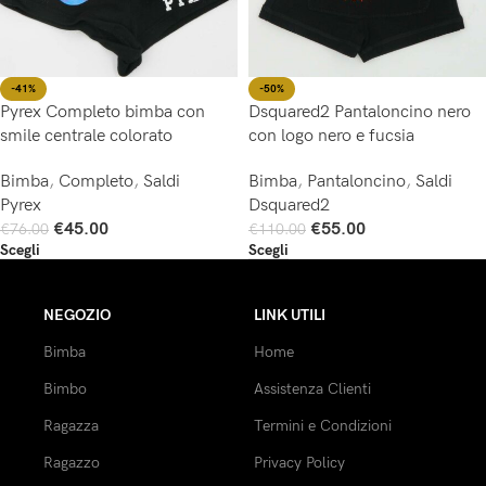
-41%
-50%
Pyrex Completo bimba con
Dsquared2 Pantaloncino nero
smile centrale colorato
con logo nero e fucsia
Bimba
,
Completo
,
Saldi
Bimba
,
Pantaloncino
,
Saldi
Pyrex
Dsquared2
€
45.00
€
55.00
€
76.00
€
110.00
Scegli
Scegli
NEGOZIO
LINK UTILI
Bimba
Home
Bimbo
Assistenza Clienti
Ragazza
Termini e Condizioni
Ragazzo
Privacy Policy