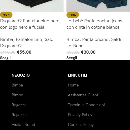
-50%
-48%
Dsquared2 Pantaloncino nero
Le-bebè Pantaloncino jeans
con logo nero e fucsia
con cinta in cotone bianca
Bimba
,
Pantaloncino
,
Saldi
Bimba
,
Pantaloncino
,
Saldi
Dsquared2
Le-Bebè
€
55.00
€
30.00
€
110.00
€
58.00
Scegli
Scegli
NEGOZIO
LINK UTILI
Bimba
Home
Bimbo
Assistenza Clienti
Ragazza
Termini e Condizioni
Ragazzo
Privacy Policy
Visita i Brand
Cookies Policy