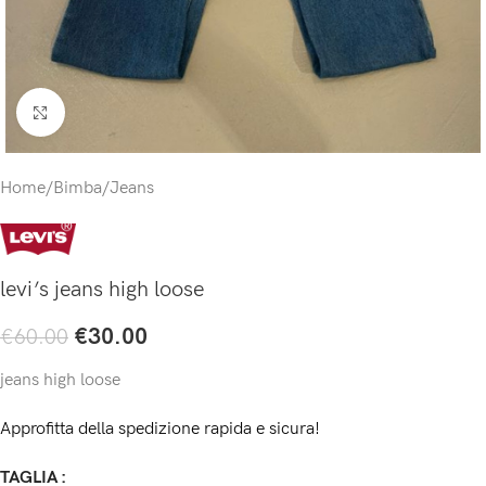
Click to enlarge
Home
/
Bimba
/
Jeans
levi’s jeans high loose
€
30.00
€
60.00
jeans high loose
Approfitta della spedizione rapida e sicura!
TAGLIA