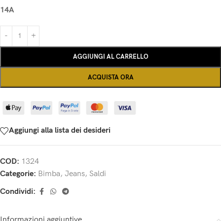
14A
AGGIUNGI AL CARRELLO
ACQUISTA ORA
Aggiungi alla lista dei desideri
COD:
1324
Categorie:
Bimba
,
Jeans
,
Saldi
Condividi:
Informazioni aggiuntive