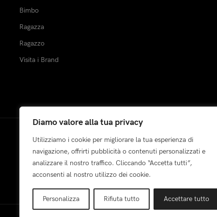
Bimbo
Ragazza
Ragazzo
Visita i Brand
Diamo valore alla tua privacy
Utilizziamo i cookie per migliorare la tua esperienza di
Pagamenti:
navigazione, offrirti pubblicità o contenuti personalizzati e
analizzare il nostro traffico. Cliccando “Accetta tutti”,
acconsenti al nostro utilizzo dei cookie.
Personalizza
Rifiuta tutto
Accettare tutto