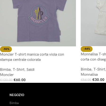
-44%
-50%
Monnalisa T-sh
Moncler T-shirt manica corta viola con
corta con diseg
stampa centrale colorata
Bimba
,
T-Shirt
Bimba
,
T-Shirt
,
Saldi
Monnalisa
Moncler
€
30.00
€
60.00
€
54.00
€
120.00
Scegli
Scegli
NEGOZIO
Bimba