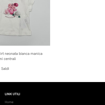
irt neonata bianca manica
ni centrali
,
Saldi
LINK UTILI
Home