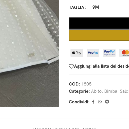
9M
TAGLIA
Aggiungi alla lista dei desid
COD:
1805
Categorie:
Abito
,
Bimba
,
Sald
Condividi: