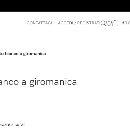
CONTATTACI
ACCEDI / REGISTRATI
€
0.
ito bianco a giromanica
ianco a giromanica
ida e sicura!