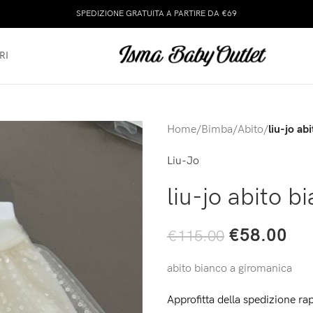
SPEDIZIONE GRATUITA A PARTIRE DA €69
RI
Home
/
Bimba
/
Abito
/
liu-jo ab
Liu-Jo
liu-jo abito b
€
58.00
€
115.00
abito bianco a giromanica
Approfitta della spedizione rap