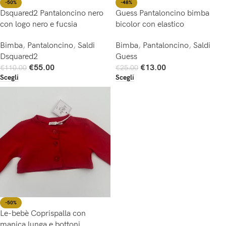
-50%
-48%
Dsquared2 Pantaloncino nero
Guess Pantaloncino bimba
con logo nero e fucsia
bicolor con elastico
Bimba
,
Pantaloncino
,
Saldi
Bimba
,
Pantaloncino
,
Saldi
Dsquared2
Guess
€
55.00
€
13.00
€
110.00
€
25.00
Scegli
Scegli
-50%
Le-bebè Coprispalla con
manica lunga e bottoni