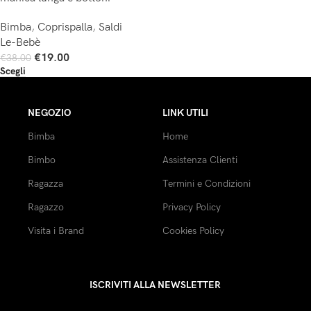
Bimba
,
Coprispalla
,
Saldi
Le-Bebè
€
19.00
€
38.00
Scegli
NEGOZIO
LINK UTILI
Bimba
Home
Bimbo
Assistenza Clienti
Ragazza
Termini e Condizioni
Ragazzo
Privacy Policy
Visita i Brand
Cookies Policy
ISCRIVITI ALLA NEWSLETTER