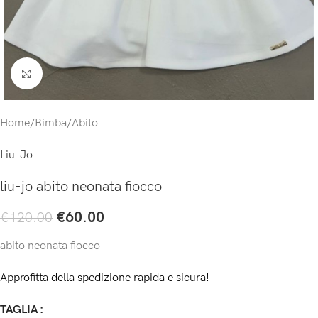
Click to enlarge
Home
/
Bimba
/
Abito
Liu-Jo
liu-jo abito neonata fiocco
€
60.00
€
120.00
abito neonata fiocco
Approfitta della spedizione rapida e sicura!
TAGLIA