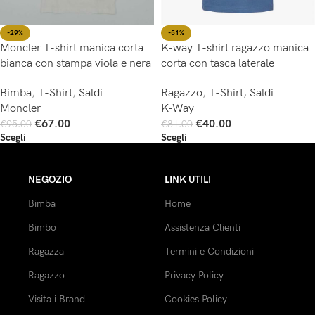
-29%
-51%
Moncler T-shirt manica corta
K-way T-shirt ragazzo manica
bianca con stampa viola e nera
corta con tasca laterale
Bimba
,
T-Shirt
,
Saldi
Ragazzo
,
T-Shirt
,
Saldi
Moncler
K-Way
€
67.00
€
40.00
€
95.00
€
81.00
Scegli
Scegli
NEGOZIO
LINK UTILI
Bimba
Home
Bimbo
Assistenza Clienti
Ragazza
Termini e Condizioni
Ragazzo
Privacy Policy
Visita i Brand
Cookies Policy