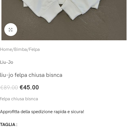
Click to enlarge
Home
/
Bimba
/
Felpa
Liu-Jo
liu-jo felpa chiusa bisnca
€
45.00
€
89.00
felpa chiusa bisnca
Approfitta della spedizione rapida e sicura!
TAGLIA