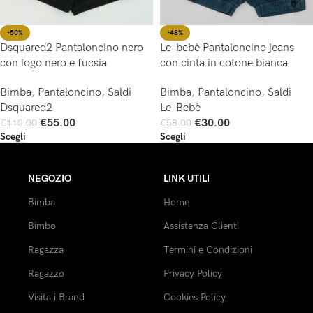
-50%
-48%
Dsquared2 Pantaloncino nero
Le-bebè Pantaloncino jeans
con logo nero e fucsia
con cinta in cotone bianca
Bimba
,
Pantaloncino
,
Saldi
Bimba
,
Pantaloncino
,
Saldi
Dsquared2
Le-Bebè
€
55.00
€
30.00
€
110.00
€
58.00
Scegli
Scegli
NEGOZIO
LINK UTILI
Bimba
Home
Bimbo
Assistenza Clienti
Ragazza
Termini e Condizioni
Ragazzo
Privacy Policy
Visita i Brand
Cookies Policy