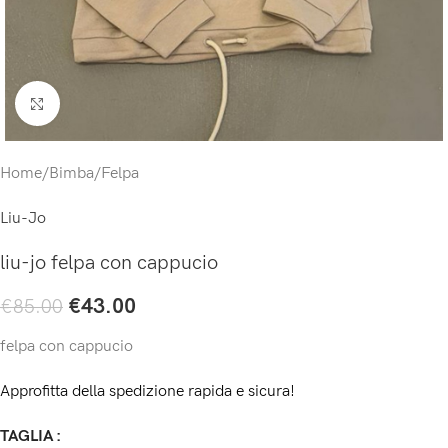
Click to enlarge
Home
/
Bimba
/
Felpa
Liu-Jo
liu-jo felpa con cappucio
€
43.00
€
85.00
felpa con cappucio
Approfitta della spedizione rapida e sicura!
TAGLIA