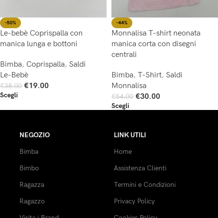
-50%
-44%
Le-bebè Coprispalla con
Monnalisa T-shirt neonata
manica lunga e bottoni
manica corta con disegni
centrali
Bimba
,
Coprispalla
,
Saldi
Le-Bebè
Bimba
,
T-Shirt
,
Saldi
€
19.00
Monnalisa
€
38.00
Scegli
€
30.00
€
54.00
Scegli
NEGOZIO
LINK UTILI
Bimba
Home
Bimbo
Assistenza Clienti
Ragazza
Termini e Condizioni
Ragazzo
Privacy Policy
Visita i Brand
Cookies Policy