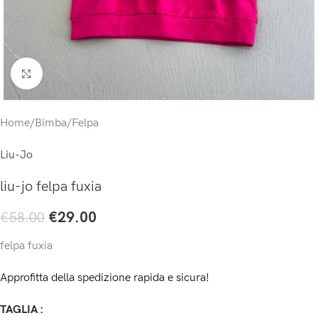
Click to enlarge
Home
/
Bimba
/
Felpa
Liu-Jo
liu-jo felpa fuxia
€
29.00
€
58.00
felpa fuxia
Approfitta della spedizione rapida e sicura!
TAGLIA