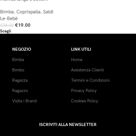
Bimba
,
Coprispalla
,
Saldi
Le-Bebè
€
19.00
€
38.00
Scegli
NEGOZIO
LINK UTILI
Bimba
Home
Bimbo
Assistenza Clienti
Ragazza
Termini e Condizioni
Ragazzo
Privacy Policy
Visita i Brand
Cookies Policy
ISCRIVITI ALLA NEWSLETTER