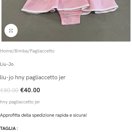
Click to enlarge
Home
/
Bimba
/
Pagliaccetto
Liu-Jo
liu-jo hny pagliaccetto jer
€
40.00
€
80.00
hny pagliaccetto jer
Approfitta della spedizione rapida e sicura!
TAGLIA