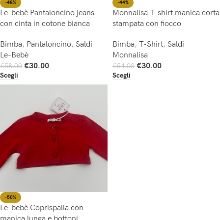
-44%
-48%
Monnalisa T-shirt manica corta
Le-bebè Pantaloncino jeans
stampata con fiocco
con cinta in cotone bianca
Bimba
,
T-Shirt
,
Saldi
Bimba
,
Pantaloncino
,
Saldi
Monnalisa
Le-Bebè
€
30.00
€
30.00
€
54.00
€
58.00
Scegli
Scegli
-50%
Le-bebè Coprispalla con
manica lunga e bottoni