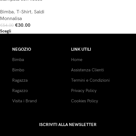
Bimba
,
T-Shirt
,
Saldi
Monnalisa
€
30.00
€
54.00
Scegli
NEGOZIO
LINK UTILI
Bimba
Home
Bimbo
Assistenza Clienti
Ragazza
Termini e Condizioni
Ragazzo
Privacy Policy
Visita i Brand
Cookies Policy
ISCRIVITI ALLA NEWSLETTER