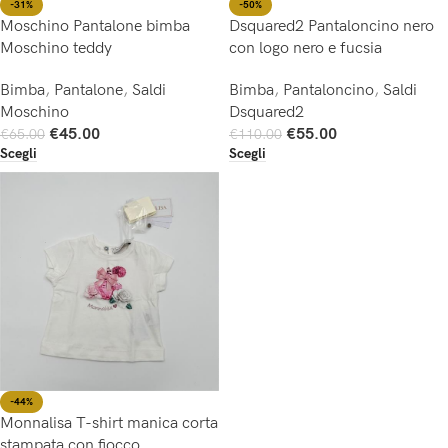
-31%
-50%
Moschino Pantalone bimba
Dsquared2 Pantaloncino nero
Moschino teddy
con logo nero e fucsia
Bimba
,
Pantalone
,
Saldi
Bimba
,
Pantaloncino
,
Saldi
Moschino
Dsquared2
€
45.00
€
55.00
€
65.00
€
110.00
Scegli
Scegli
-44%
Monnalisa T-shirt manica corta
stampata con fiocco