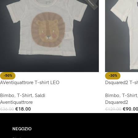
-50%
-30%
AVentiquattrore T-shirt LEO
Dsquared2 T-shi
Bimbo
,
T-Shirt
,
Saldi
Bimbo
,
T-Shirt
Aventiquattrore
Dsquared2
€
18.00
€
90.0
€
36.00
€
129.00
Scegli
Scegli
NEGOZIO