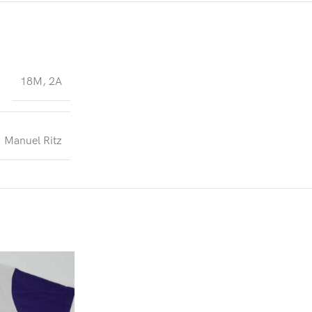
18M
,
2A
Manuel Ritz