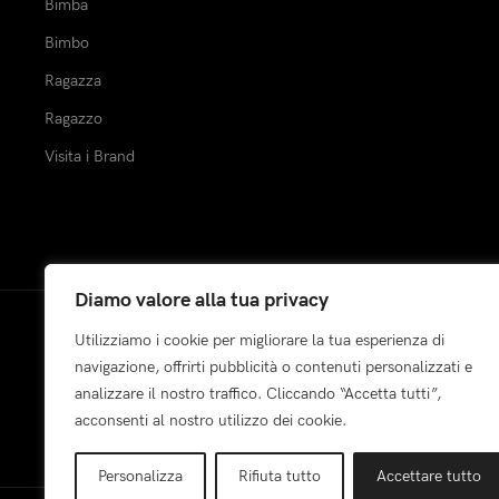
Bimba
Bimbo
Ragazza
Ragazzo
Visita i Brand
Diamo valore alla tua privacy
Utilizziamo i cookie per migliorare la tua esperienza di
Pagamenti:
navigazione, offrirti pubblicità o contenuti personalizzati e
analizzare il nostro traffico. Cliccando “Accetta tutti”,
acconsenti al nostro utilizzo dei cookie.
Personalizza
Rifiuta tutto
Accettare tutto