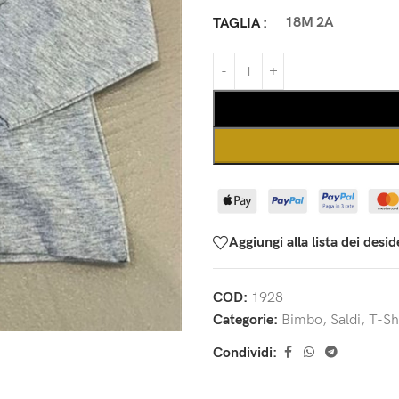
18M
2A
TAGLIA
Aggiungi alla lista dei desid
COD:
1928
Categorie:
Bimbo
,
Saldi
,
T-Sh
Condividi: