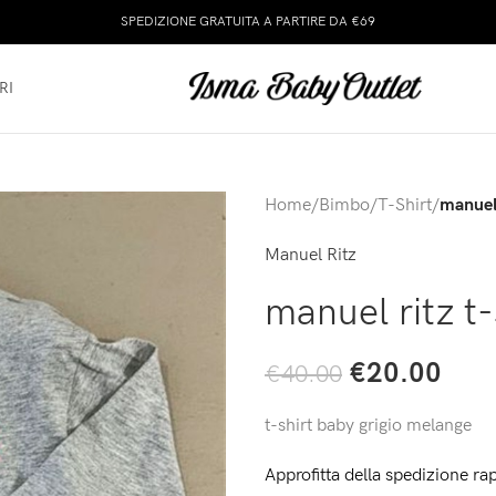
SPEDIZIONE GRATUITA A PARTIRE DA €69
RI
Home
/
Bimbo
/
T-Shirt
/
manuel 
Manuel Ritz
manuel ritz t
€
20.00
€
40.00
t-shirt baby grigio melange
Approfitta della spedizione rap