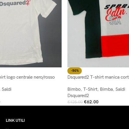
-50%
rt logo centrale nero/rosso
Dsquared2 T-shirt manica cort
,
Saldi
Bimbo
,
T-Shirt
,
Bimba
,
Saldi
Dsquared2
0
€
62.00
€
125.00
Scegli
LINK UTILI