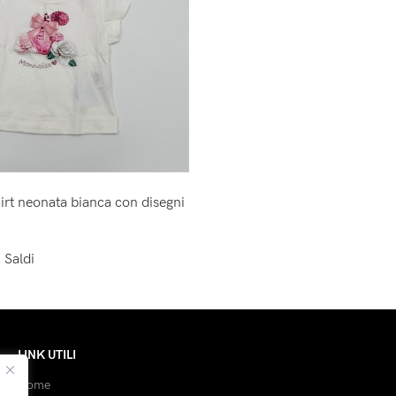
irt neonata bianca con disegni
,
Saldi
LINK UTILI
Home