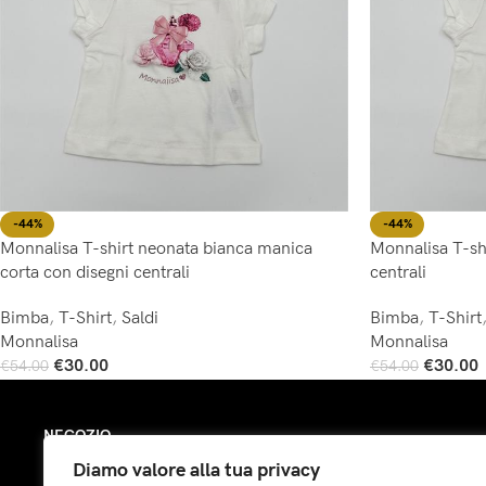
-44%
-44%
Monnalisa T-shirt neonata bianca manica
Monnalisa T-sh
corta con disegni centrali
centrali
Bimba
,
T-Shirt
,
Saldi
Bimba
,
T-Shirt
Monnalisa
Monnalisa
€
30.00
€
30.00
€
54.00
€
54.00
Scegli
Scegli
NEGOZIO
Diamo valore alla tua privacy
Bimba