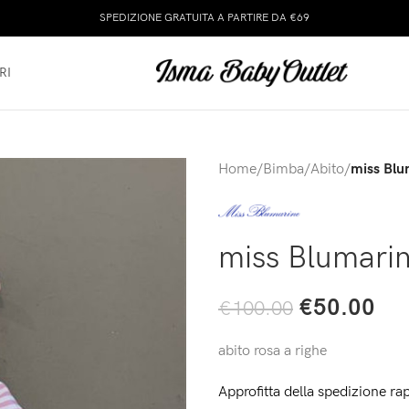
SPEDIZIONE GRATUITA A PARTIRE DA €69
RI
Home
/
Bimba
/
Abito
/
miss Blum
miss Blumarin
€
50.00
€
100.00
abito rosa a righe
Approfitta della spedizione rap