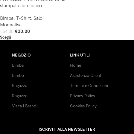
stampata con fiocco
Bimba
,
T-Shirt
,
Saldi
Monnalisa
€
30.00
€
54.00
Scegli
NEGOZIO
LINK UTILI
Bimba
Home
Bimbo
Assistenza Clienti
Ragazza
Termini e Condizioni
Ragazzo
Privacy Policy
Visita i Brand
Cookies Policy
ISCRIVITI ALLA NEWSLETTER