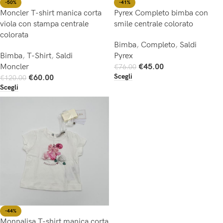
-50%
-41%
Moncler T-shirt manica corta
Pyrex Completo bimba con
viola con stampa centrale
smile centrale colorato
colorata
Bimba
,
Completo
,
Saldi
Bimba
,
T-Shirt
,
Saldi
Pyrex
Moncler
€
45.00
€
76.00
Scegli
€
60.00
€
120.00
Scegli
-44%
Monnalisa T-shirt manica corta