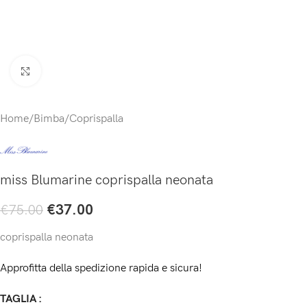
Click to enlarge
Home
/
Bimba
/
Coprispalla
miss Blumarine coprispalla neonata
€
37.00
€
75.00
coprispalla neonata
Approfitta della spedizione rapida e sicura!
TAGLIA