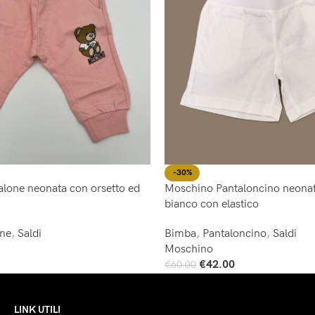
-30%
lone neonata con orsetto ed
Moschino Pantaloncino neonat
bianco con elastico
one
,
Saldi
Bimba
,
Pantaloncino
,
Saldi
Moschino
€
42.00
€
60.00
Scegli
LINK UTILI