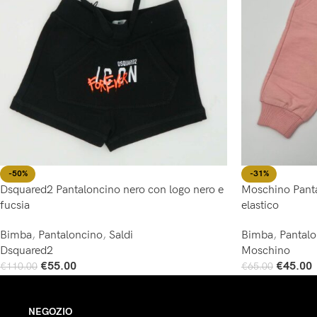
-50%
-31%
Dsquared2 Pantaloncino nero con logo nero e
Moschino Panta
fucsia
elastico
Bimba
,
Pantaloncino
,
Saldi
Bimba
,
Pantal
Dsquared2
Moschino
€
55.00
€
45.00
€
110.00
€
65.00
Scegli
Scegli
NEGOZIO