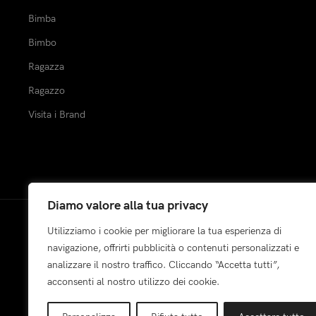
Bimba
Bimbo
Ragazza
Ragazzo
Visita i Brand
Diamo valore alla tua privacy
Utilizziamo i cookie per migliorare la tua esperienza di
Pagamenti:
navigazione, offrirti pubblicità o contenuti personalizzati e
analizzare il nostro traffico. Cliccando “Accetta tutti”,
acconsenti al nostro utilizzo dei cookie.