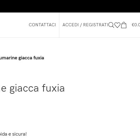
CONTATTACI
ACCEDI / REGISTRATI
€
0.
umarine giacca fuxia
e giacca fuxia
ida e sicura!