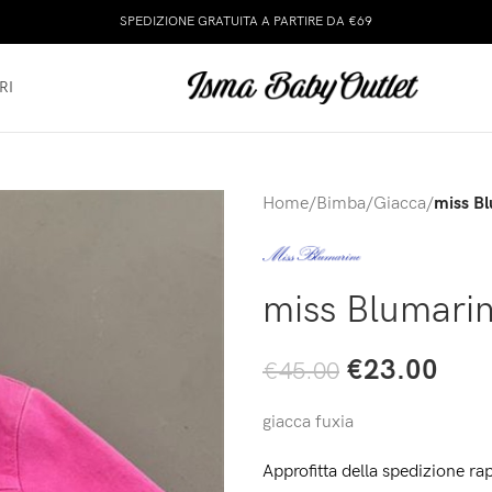
SPEDIZIONE GRATUITA A PARTIRE DA €69
RI
Home
/
Bimba
/
Giacca
/
miss Bl
miss Blumarin
€
23.00
€
45.00
giacca fuxia
Approfitta della spedizione rap