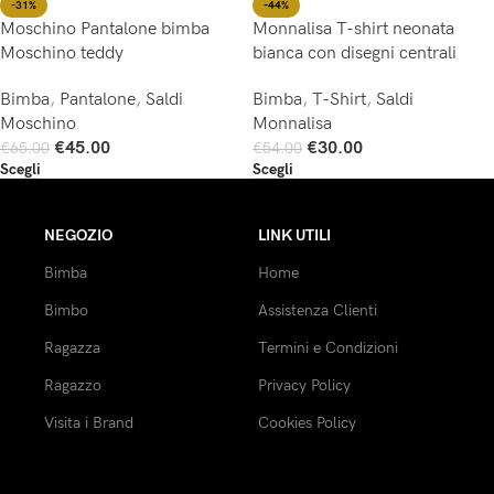
-44%
-31%
Monnalisa T-shirt neonata
Moschino Pantalone bimba
bianca con disegni centrali
Moschino teddy
Bimba
,
T-Shirt
,
Saldi
Bimba
,
Pantalone
,
Saldi
Monnalisa
Moschino
€
30.00
€
45.00
€
54.00
€
65.00
Scegli
Scegli
NEGOZIO
LINK UTILI
Bimba
Home
Bimbo
Assistenza Clienti
Ragazza
Termini e Condizioni
Ragazzo
Privacy Policy
Visita i Brand
Cookies Policy