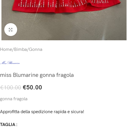
Click to enlarge
Home
/
Bimba
/
Gonna
miss Blumarine gonna fragola
€
50.00
€
100.00
gonna fragola
Approfitta della spedizione rapida e sicura!
TAGLIA