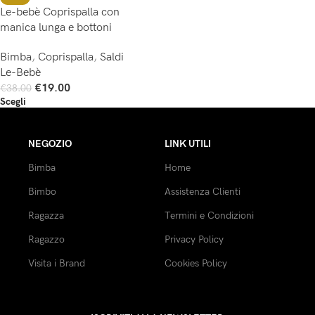
Le-bebè Coprispalla con
manica lunga e bottoni
Bimba
,
Coprispalla
,
Saldi
Le-Bebè
€
19.00
€
38.00
Scegli
NEGOZIO
LINK UTILI
Bimba
Home
Bimbo
Assistenza Clienti
Ragazza
Termini e Condizioni
Ragazzo
Privacy Policy
Visita i Brand
Cookies Policy