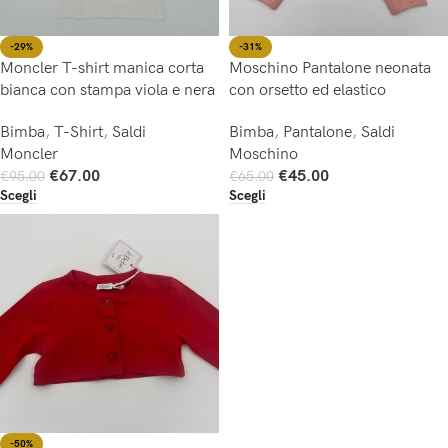
-29%
-31%
Moncler T-shirt manica corta
Moschino Pantalone neonata
bianca con stampa viola e nera
con orsetto ed elastico
Bimba
,
T-Shirt
,
Saldi
Bimba
,
Pantalone
,
Saldi
Moncler
Moschino
€
67.00
€
45.00
€
95.00
€
65.00
Scegli
Scegli
-50%