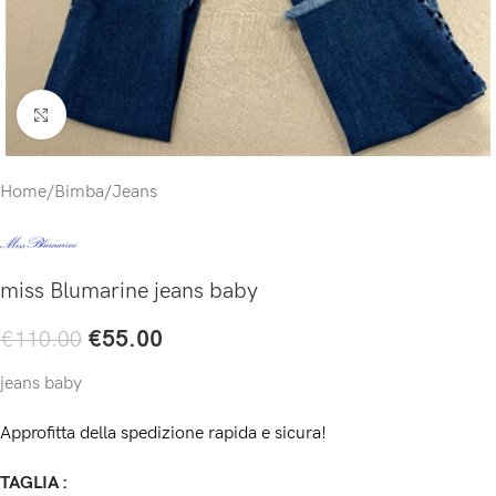
Click to enlarge
Home
/
Bimba
/
Jeans
miss Blumarine jeans baby
€
55.00
€
110.00
jeans baby
Approfitta della spedizione rapida e sicura!
TAGLIA