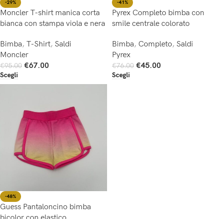
-29%
-41%
Moncler T-shirt manica corta
Pyrex Completo bimba con
bianca con stampa viola e nera
smile centrale colorato
Bimba
,
T-Shirt
,
Saldi
Bimba
,
Completo
,
Saldi
Moncler
Pyrex
€
67.00
€
45.00
€
95.00
€
76.00
Scegli
Scegli
-48%
Guess Pantaloncino bimba
bicolor con elastico