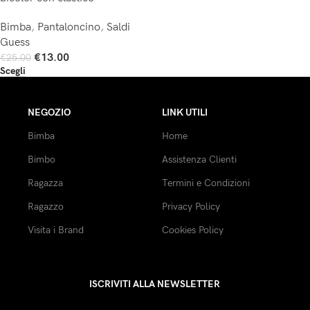
Bimba
,
Pantaloncino
,
Saldi
Guess
€
13.00
€
25.00
Scegli
NEGOZIO
LINK UTILI
Bimba
Home
Bimbo
Assistenza Clienti
Ragazza
Termini e Condizioni
Ragazzo
Privacy Policy
Visita i Brand
Cookies Policy
ISCRIVITI ALLA NEWSLETTER