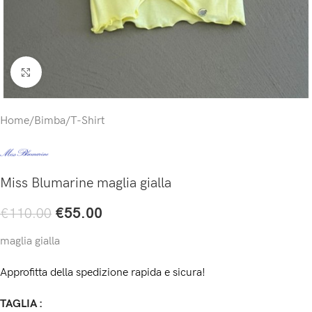
Click to enlarge
Home
/
Bimba
/
T-Shirt
Miss Blumarine maglia gialla
€
55.00
€
110.00
maglia gialla
Approfitta della spedizione rapida e sicura!
TAGLIA