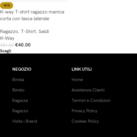
-51%
K-way T-shirt ragazzo manica
corta con tasca laterale
Ragazzo
,
T-Shirt
,
Saldi
K-Way
€
40.00
€
81.00
Scegli
NEGOZIO
LINK UTILI
Bimba
Home
Bimbo
Assistenza Clienti
Ragazza
Termini e Condizioni
Ragazzo
Privacy Policy
Visita i Brand
Cookies Policy