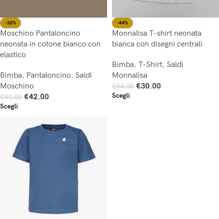
-44%
-30%
Monnalisa T-shirt neonata
Moschino Pantaloncino
bianca con disegni centrali
neonata in cotone bianco con
elastico
Bimba
,
T-Shirt
,
Saldi
Monnalisa
Bimba
,
Pantaloncino
,
Saldi
€
30.00
Moschino
€
54.00
Scegli
€
42.00
€
60.00
Scegli