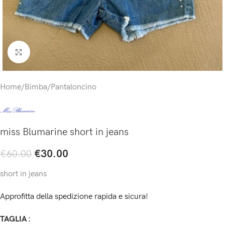
Click to enlarge
Home
/
Bimba
/
Pantaloncino
miss Blumarine short in jeans
€
30.00
€
60.00
short in jeans
Approfitta della spedizione rapida e sicura!
TAGLIA