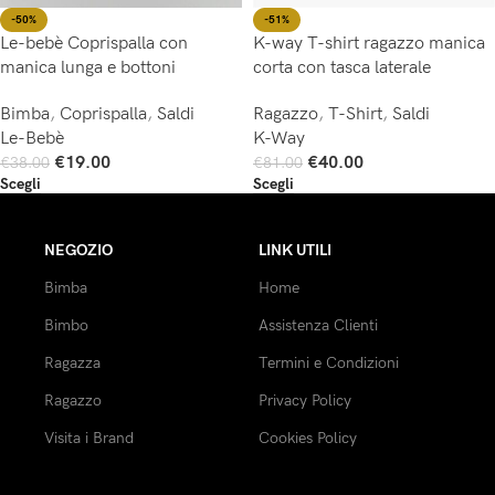
-50%
-51%
Le-bebè Coprispalla con
K-way T-shirt ragazzo manica
manica lunga e bottoni
corta con tasca laterale
Bimba
,
Coprispalla
,
Saldi
Ragazzo
,
T-Shirt
,
Saldi
Le-Bebè
K-Way
€
19.00
€
40.00
€
38.00
€
81.00
Scegli
Scegli
NEGOZIO
LINK UTILI
Bimba
Home
Bimbo
Assistenza Clienti
Ragazza
Termini e Condizioni
Ragazzo
Privacy Policy
Visita i Brand
Cookies Policy