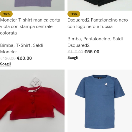
-50%
-50%
Moncler T-shirt manica corta
Dsquared2 Pantaloncino nero
viola con stampa centrale
con logo nero e fucsia
colorata
Bimba
,
Pantaloncino
,
Saldi
Bimba
,
T-Shirt
,
Saldi
Dsquared2
Moncler
€
55.00
€
110.00
Scegli
€
60.00
€
120.00
Scegli