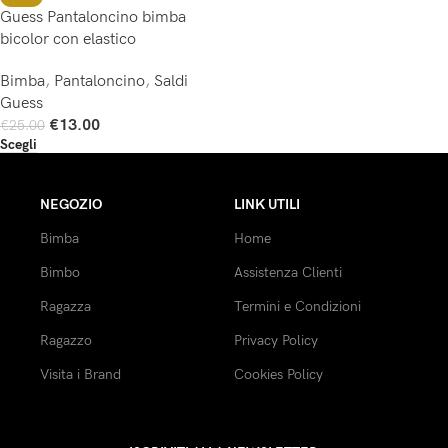
Guess Pantaloncino bimba
bicolor con elastico
Bimba
,
Pantaloncino
,
Saldi
Guess
€
13.00
€
25.00
Scegli
NEGOZIO
LINK UTILI
Bimba
Home
Bimbo
Assistenza Clienti
Ragazza
Termini e Condizioni
Ragazzo
Privacy Policy
Visita i Brand
Cookies Policy