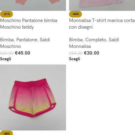
-31%
-44%
Moschino Pantalone bimba
Monnalisa T-shirt manica corta
Moschino teddy
con disegni
Bimba
,
Pantalone
,
Saldi
Bimba
,
Completo
,
Saldi
Moschino
Monnalisa
€
45.00
€
30.00
€
65.00
€
54.00
Scegli
Scegli
-48%