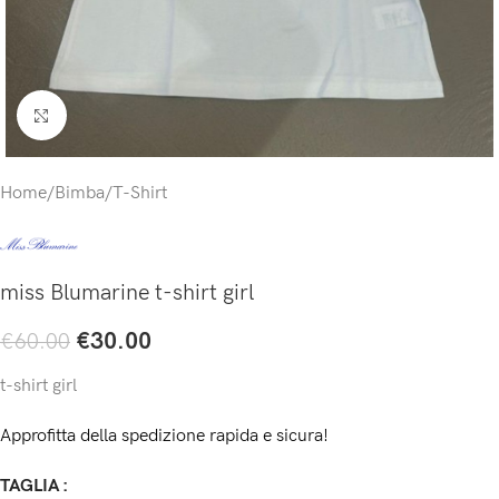
Click to enlarge
Home
/
Bimba
/
T-Shirt
miss Blumarine t-shirt girl
€
30.00
€
60.00
t-shirt girl
Approfitta della spedizione rapida e sicura!
TAGLIA