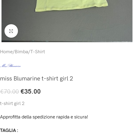
Click to enlarge
Home
/
Bimba
/
T-Shirt
miss Blumarine t-shirt girl 2
€
35.00
€
70.00
t-shirt girl 2
Approfitta della spedizione rapida e sicura!
TAGLIA