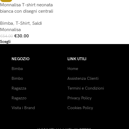
Monnalisa T-shirt neonata
bianca con disegni centrali
Bimba
,
T-Shirt
,
Saldi
Monnalisa
€
30.00
€
54.00
Scegli
NEGOZIO
LINK UTILI
Bimba
Home
Bimbo
Assistenza Clienti
Ragazza
Termini e Condizioni
Ragazzo
Privacy Policy
Visita i Brand
Cookies Policy