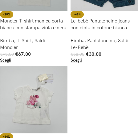
-29%
-48%
Moncler T-shirt manica corta
Le-bebè Pantaloncino jeans
bianca con stampa viola e nera
con cinta in cotone bianca
Bimba
,
T-Shirt
,
Saldi
Bimba
,
Pantaloncino
,
Saldi
Moncler
Le-Bebè
€
67.00
€
30.00
€
95.00
€
58.00
Scegli
Scegli
-44%