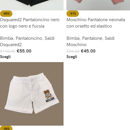
-50%
-31%
Dsquared2 Pantaloncino nero
Moschino Pantalone neonata
con logo nero e fucsia
con orsetto ed elastico
Bimba
,
Pantaloncino
,
Saldi
Bimba
,
Pantalone
,
Saldi
Dsquared2
Moschino
€
55.00
€
45.00
€
110.00
€
65.00
Scegli
Scegli
-30%