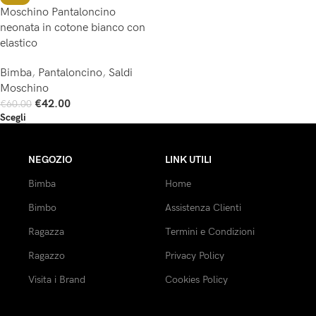
Moschino Pantaloncino
neonata in cotone bianco con
elastico
Bimba
,
Pantaloncino
,
Saldi
Moschino
€
42.00
€
60.00
Scegli
NEGOZIO
LINK UTILI
Bimba
Home
Bimbo
Assistenza Clienti
Ragazza
Termini e Condizioni
Ragazzo
Privacy Policy
Visita i Brand
Cookies Policy