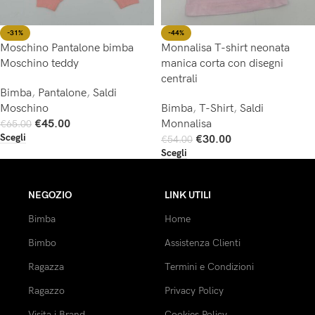
-31%
-44%
Moschino Pantalone bimba
Monnalisa T-shirt neonata
Moschino teddy
manica corta con disegni
centrali
Bimba
,
Pantalone
,
Saldi
Moschino
Bimba
,
T-Shirt
,
Saldi
€
45.00
Monnalisa
€
65.00
Scegli
€
30.00
€
54.00
Scegli
NEGOZIO
LINK UTILI
Bimba
Home
Bimbo
Assistenza Clienti
Ragazza
Termini e Condizioni
Ragazzo
Privacy Policy
Visita i Brand
Cookies Policy