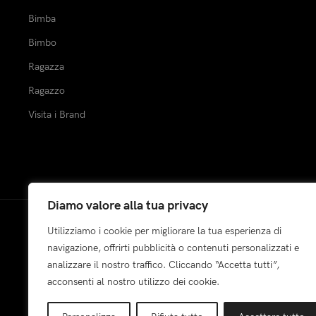
Bimba
Bimbo
Ragazza
Ragazzo
Visita i Brand
Diamo valore alla tua privacy
Utilizziamo i cookie per migliorare la tua esperienza di
Pagamenti:
navigazione, offrirti pubblicità o contenuti personalizzati e
analizzare il nostro traffico. Cliccando “Accetta tutti”,
acconsenti al nostro utilizzo dei cookie.