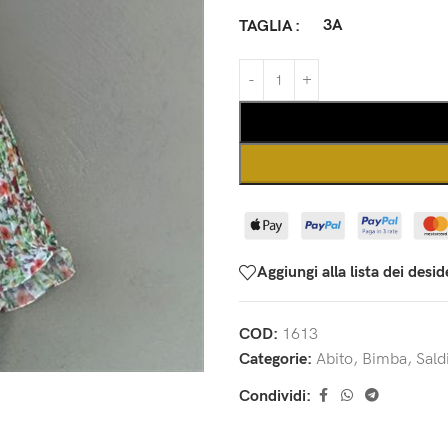
3A
TAGLIA
Aggiungi alla lista dei desid
COD:
1613
Categorie:
Abito
,
Bimba
,
Sald
Condividi: