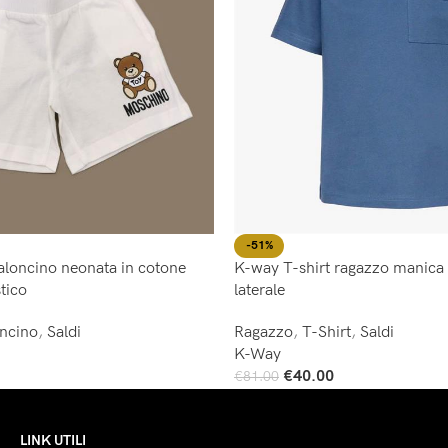
-51%
loncino neonata in cotone
K-way T-shirt ragazzo manica 
tico
laterale
oncino
,
Saldi
Ragazzo
,
T-Shirt
,
Saldi
K-Way
€
40.00
€
81.00
Scegli
LINK UTILI