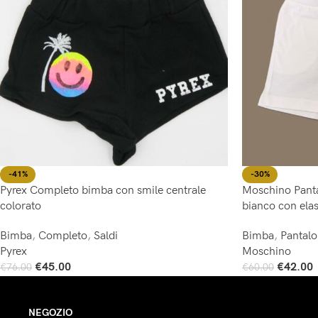
-41%
-30%
Pyrex Completo bimba con smile centrale
Moschino Panta
colorato
bianco con elas
Bimba
,
Completo
,
Saldi
Bimba
,
Pantal
Pyrex
Moschino
€
45.00
€
42.00
€
76.00
€
60.00
Scegli
Scegli
NEGOZIO