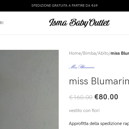
SPEDIZIONE GRATUITA A PARTIRE DA €69
RI
Home
/
Bimba
/
Abito
/
miss Blum
miss Blumarine
€
80.00
€
160.00
vestito con fiori
Approfitta della spedizione rap